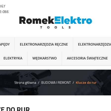
-167
22-066
NAPĘDY
ELEKTRONARZĘDZIA RĘCZNE
ELEKTRONARZĘDZI
ELEKTRYKA
WĘDKARSTWO
AKCESORIA ŚWIĄTECZNE
Strona główna
BUDOWA I REMONT
Klucze do rur
E DO RUR