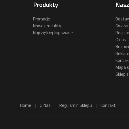
Produkty
Nasz
Promocje
Dostaw
Nowe produkty
Gwaran
Najczęściej kupowane
Regula
O nas
Bezpie
Reklam
Kontak
Mapa s
Sklep s
Home
O Nas
Regulamin Sklepu
Kontakt