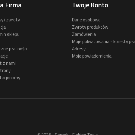
a Firma
Twoje Konto
y i zwroty
Dane osobowe
cja
Zwroty produktów
min sklepu
Zamówienia
Moje pokwitowania - korekty pła
czne płatności
Adresy
acje
Moje powiadomienia
t z nami
trony
tacjonarny
© 2026 - Romek - Elektro Tools