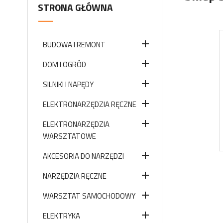
STRONA GŁÓWNA

BUDOWA I REMONT

DOM I OGRÓD

SILNIKI I NAPĘDY

ELEKTRONARZĘDZIA RĘCZNE

ELEKTRONARZĘDZIA
WARSZTATOWE

AKCESORIA DO NARZĘDZI

NARZĘDZIA RĘCZNE

WARSZTAT SAMOCHODOWY

ELEKTRYKA