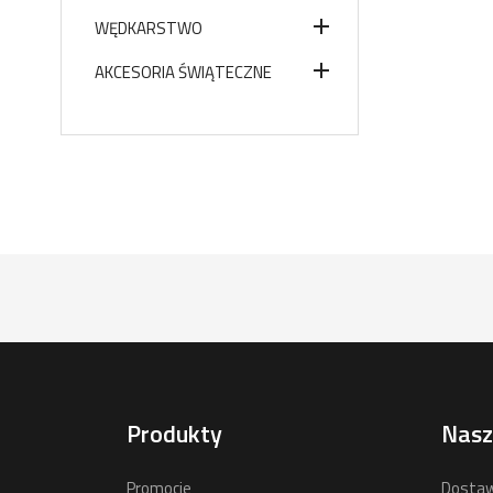

WĘDKARSTWO

AKCESORIA ŚWIĄTECZNE
Produkty
Nasz
Promocje
Dostaw