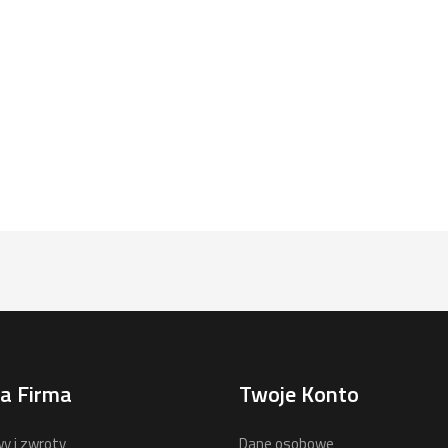
a Firma
Twoje Konto
y i zwroty
Dane osobowe