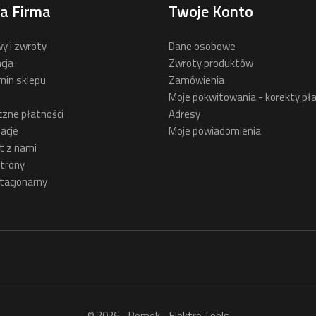
a Firma
Twoje Konto
y i zwroty
Dane osobowe
cja
Zwroty produktów
min sklepu
Zamówienia
Moje pokwitowania - korekty pła
czne płatności
Adresy
acje
Moje powiadomienia
t z nami
trony
tacjonarny
© 2026 - Romek - Elektro Tools