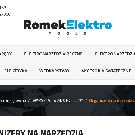
-167
22-066
NAPĘDY
ELEKTRONARZĘDZIA RĘCZNE
ELEKTRONARZĘDZI
ELEKTRYKA
WĘDKARSTWO
AKCESORIA ŚWIĄTECZNE
Strona główna
WARSZTAT SAMOCHODOWY
Organizery na narzędzi
IZERY NA NARZĘDZIA