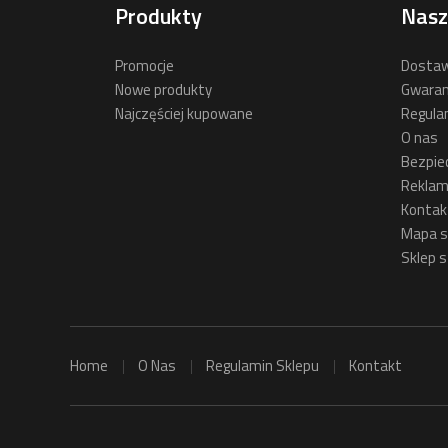
Produkty
Nasz
Promocje
Dostaw
Nowe produkty
Gwaran
Najczęściej kupowane
Regula
O nas
Bezpie
Reklam
Kontak
Mapa s
Sklep s
Home
O Nas
Regulamin Sklepu
Kontakt