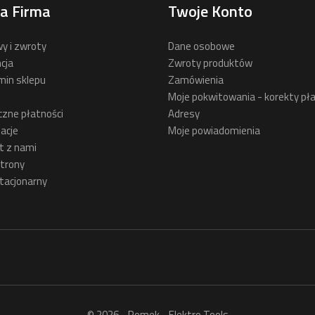
a Firma
Twoje Konto
y i zwroty
Dane osobowe
cja
Zwroty produktów
min sklepu
Zamówienia
Moje pokwitowania - korekty pła
czne płatności
Adresy
acje
Moje powiadomienia
t z nami
trony
tacjonarny
© 2026 - Romek - Elektro Tools