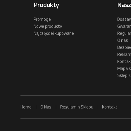
Produkty
Nasz
Promocje
Dostaw
Nowe produkty
Gwaran
Najczęściej kupowane
Regula
O nas
Bezpie
Reklam
Kontak
Mapa s
Sklep s
Home
O Nas
Regulamin Sklepu
Kontakt