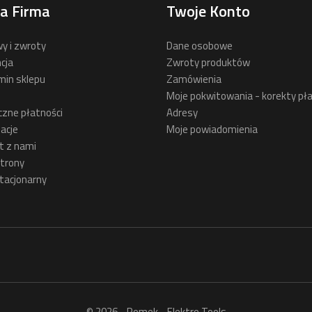
a Firma
Twoje Konto
y i zwroty
Dane osobowe
cja
Zwroty produktów
min sklepu
Zamówienia
Moje pokwitowania - korekty pła
czne płatności
Adresy
acje
Moje powiadomienia
t z nami
trony
tacjonarny
© 2026 - Romek - Elektro Tools