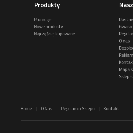
Produkty
Nasz
Promocje
Dostaw
Nowe produkty
Gwaran
Najczęściej kupowane
Regula
O nas
Bezpie
Reklam
Kontak
Mapa s
Sklep s
Home
O Nas
Regulamin Sklepu
Kontakt