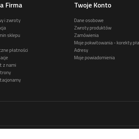
a Firma
Twoje Konto
y i zwroty
Dane osobowe
cja
Zwroty produktów
min sklepu
Zamówienia
Moje pokwitowania - korekty pła
czne płatności
Adresy
acje
Moje powiadomienia
t z nami
trony
tacjonarny
© 2026 - Romek - Elektro Tools