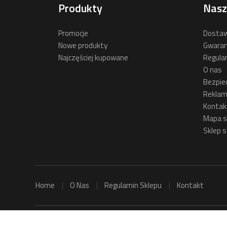
Produkty
Nasz
Promocje
Dostaw
Nowe produkty
Gwaran
Najczęściej kupowane
Regula
O nas
Bezpie
Reklam
Kontak
Mapa s
Sklep s
Home
O Nas
Regulamin Sklepu
Kontakt