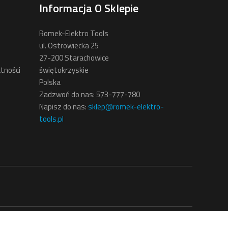
Informacja O Sklepie
Romek-Elektro Tools
ul. Ostrowiecka 25
27-200 Starachowice
tności
świętokrzyskie
Polska
Zadzwoń do nas:
573-777-780
Napisz do nas:
sklep@romek-elektro-
tools.pl