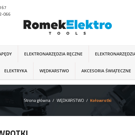
-167
22-066
NAPĘDY
ELEKTRONARZĘDZIA RĘCZNE
ELEKTRONARZĘDZI
ELEKTRYKA
WĘDKARSTWO
AKCESORIA ŚWIĄTECZNE
Strona główna
WĘDKARSTWO
Kołowrotki
WROTKI