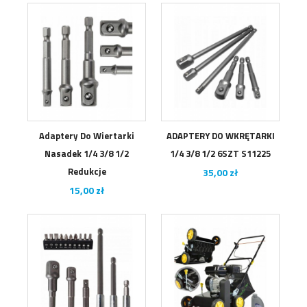
Adaptery Do Wiertarki
ADAPTERY DO WKRĘTARKI
Nasadek 1/4 3/8 1/2
1/4 3/8 1/2 6SZT S11225
Redukcje
Cena
35,00 zł
Cena
15,00 zł