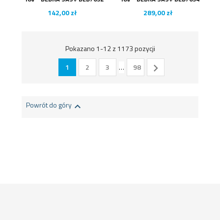
Cena
Cena
142,00 zł
289,00 zł
Pokazano 1-12 z 1173 pozycji

1
2
3
…
98
Powrót do góry
