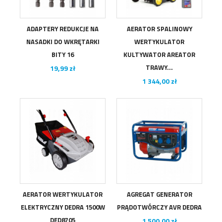
ADAPTERY REDUKCJE NA
AERATOR SPALINOWY
NASADKI DO WKRĘTARKI
WERTYKULATOR
BITY 16
KULTYWATOR AREATOR
Cena
TRAWY...
19,99 zł
Cena
1 344,00 zł
AERATOR WERTYKULATOR
AGREGAT GENERATOR
ELEKTRYCZNY DEDRA 1500W
PRĄDOTWÓRCZY AVR DEDRA
DED8705
Cena
1 500,00 zł