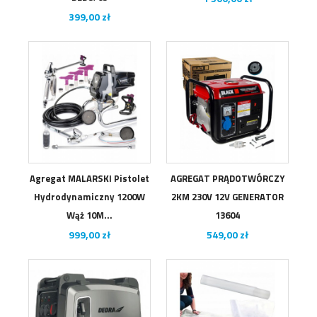
Cena
399,00 zł
Agregat MALARSKI Pistolet
AGREGAT PRĄDOTWÓRCZY
Hydrodynamiczny 1200W
2KM 230V 12V GENERATOR
Wąż 10M...
13604
Cena
Cena
999,00 zł
549,00 zł