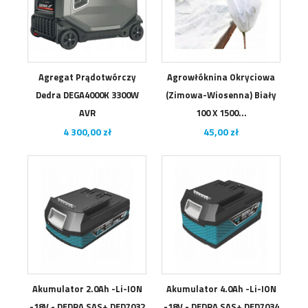
Agregat Prądotwórczy
Agrowłóknina Okryciowa
Dedra DEGA4000K 3300W
(zimowa-Wiosenna) Biały
AVR
100 X 1500...
Cena
Cena
4 300,00 zł
45,00 zł
Akumulator 2.0Ah -Li-ION
Akumulator 4.0Ah -Li-ION
-18V - DEDRA SAS+ DED7032
-18V - DEDRA SAS+ DED7034