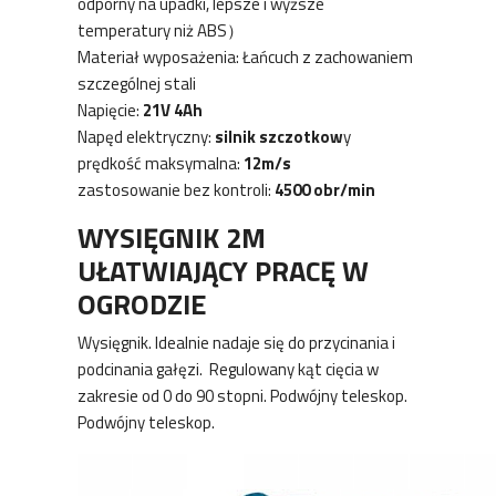
odporny na upadki, lepsze i wyższe
temperatury niż ABS）
Materiał wyposażenia: Łańcuch z zachowaniem
szczególnej stali
Napięcie:
21V 4Ah
Napęd elektryczny:
silnik szczotkow
y
prędkość maksymalna:
12m/s
zastosowanie bez kontroli:
4500 obr/min
WYSIĘGNIK 2M
UŁATWIAJĄCY PRACĘ W
OGRODZIE
Wysięgnik. Idealnie nadaje się do przycinania i
podcinania gałęzi. Regulowany kąt cięcia w
zakresie od 0 do 90 stopni. Podwójny teleskop.
Podwójny teleskop.