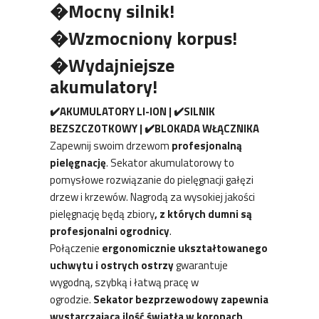
�Mocny silnik!
�Wzmocniony korpus!
�Wydajniejsze
akumulatory!
✔️
AKUMULATORY LI-ION |
✔️
SILNIK
BEZSZCZOTKOWY
|
✔️
BLOKADA WŁĄCZNIKA
Zapewnij swoim drzewom
profesjonalną
pielęgnację
. Sekator akumulatorowy to
pomysłowe rozwiązanie do pielęgnacji gałęzi
drzew i krzewów. Nagrodą za wysokiej jakości
pielęgnację będą zbiory
, z których dumni są
profesjonalni ogrodnicy
.
Połączenie
ergonomicznie ukształtowanego
uchwytu i ostrych ostrzy
gwarantuje
wygodną, szybką i łatwą pracę w
ogrodzie.
Sekator bezprzewodowy zapewnia
wystarczającą ilość światła w koronach