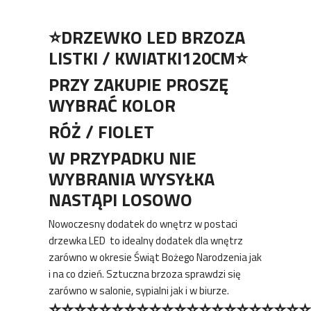
⭐️DRZEWKO LED BRZOZA
LISTKI / KWIATKI120CM⭐️
PRZY ZAKUPIE PROSZĘ
WYBRAĆ KOLOR
RÓŻ / FIOLET
W PRZYPADKU NIE
WYBRANIA WYSYŁKA
NASTĄPI LOSOWO
Nowoczesny dodatek do wnętrz w postaci
drzewka LED to idealny dodatek dla wnętrz
zarówno w okresie Świąt Bożego Narodzenia jak
i na co dzień. Sztuczna brzoza sprawdzi się
zarówno w salonie, sypialni jak i w biurze.
⭐⭐⭐⭐⭐⭐⭐⭐⭐⭐⭐⭐⭐⭐⭐⭐⭐⭐⭐⭐⭐