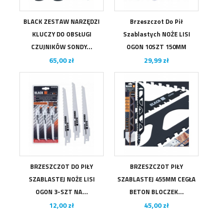
BLACK ZESTAW NARZĘDZI
Brzeszczot Do Pił
KLUCZY DO OBSŁUGI
Szablastych NOŻE LISI
CZUJNIKÓW SONDY...
OGON 10SZT 150MM
Cena
Cena
65,00 zł
29,99 zł
BRZESZCZOT DO PIŁY
BRZESZCZOT PIŁY
SZABLASTEJ NOŻE LISI
SZABLASTEJ 455MM CEGŁA
OGON 3-SZT NA...
BETON BLOCZEK...
Cena
Cena
12,00 zł
45,00 zł