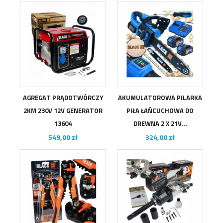
AGREGAT PRĄDOTWÓRCZY
AKUMULATOROWA PILARKA
2KM 230V 12V GENERATOR
PIŁA ŁAŃCUCHOWA DO
13604
DREWNA 2 X 21V...
Cena
Cena
549,00 zł
324,00 zł