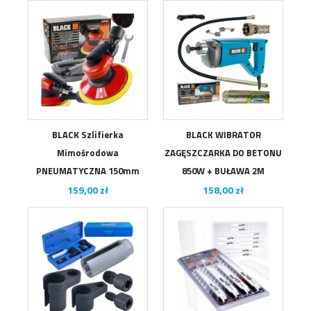
BLACK Szlifierka
BLACK WIBRATOR
Mimośrodowa
ZAGĘSZCZARKA DO BETONU
PNEUMATYCZNA 150mm
850W + BUŁAWA 2M
Cena
Cena
159,00 zł
158,00 zł