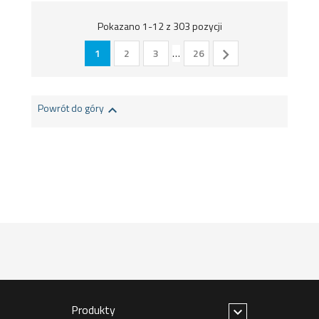
Pokazano 1-12 z 303 pozycji

1
2
3
…
26
Powrót do góry

Produkty
