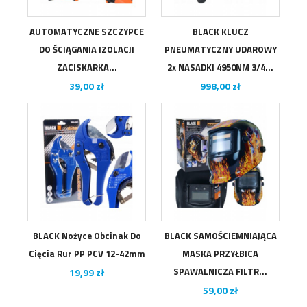
AUTOMATYCZNE SZCZYPCE
BLACK KLUCZ
DO ŚCIĄGANIA IZOLACJI
PNEUMATYCZNY UDAROWY
ZACISKARKA...
2x NASADKI 4950NM 3/4...
Cena
Cena
39,00 zł
998,00 zł
BLACK Nożyce Obcinak Do
BLACK SAMOŚCIEMNIAJĄCA
Cięcia Rur PP PCV 12-42mm
MASKA PRZYŁBICA
Cena
SPAWALNICZA FILTR...
19,99 zł
Cena
59,00 zł