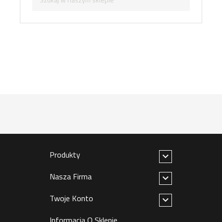
Produkty

Nasza Firma

Twoje Konto

Informacja O Sklepie