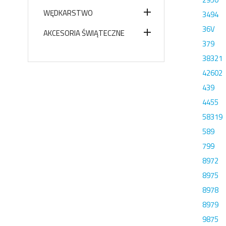

WĘDKARSTWO
3494
36V

AKCESORIA ŚWIĄTECZNE
379
38321
42602
439
4455
58319
589
799
8972
8975
8978
8979
9875