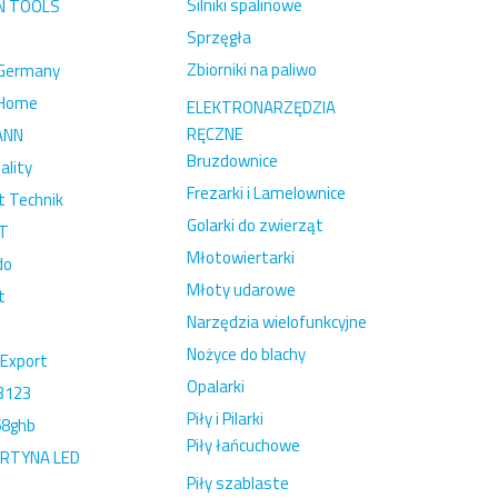
Silniki spalinowe
N TOOLS
Sprzęgła
Zbiorniki na paliwo
 Germany
 Home
ELEKTRONARZĘDZIA
RĘCZNE
ANN
Bruzdownice
ality
Frezarki i Lamelownice
t Technik
Golarki do zwierząt
T
Młotowiertarki
do
Młoty udarowe
t
Narzędzia wielofunkcyjne
Nożyce do blachy
 Export
Opalarki
3123
Piły i Pilarki
68ghb
Piły łańcuchowe
URTYNA LED
Piły szablaste