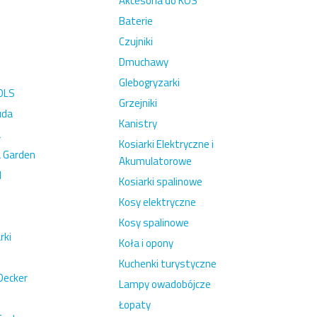
Akcesoria do KOS
Baterie
Czujniki
Dmuchawy
Glebogryzarki
OLS
Grzejniki
uda
Kanistry
a
Kosiarki Elektryczne i
a Garden
Akumulatorowe
l
Kosiarki spalinowe
Kosy elektryczne
n
Kosy spalinowe
rki
Koła i opony
Kuchenki turystyczne
Decker
Lampy owadobójcze
Łopaty