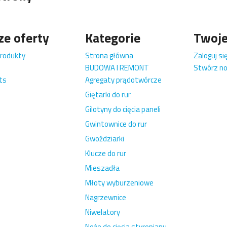
ze oferty
Kategorie
Twoje
rodukty
Strona główna
Zaloguj si
BUDOWA I REMONT
Stwórz n
ts
Agregaty prądotwórcze
Giętarki do rur
Gilotyny do cięcia paneli
Gwintownice do rur
Gwoździarki
Klucze do rur
Mieszadła
Młoty wyburzeniowe
Nagrzewnice
Niwelatory
Noże do cięcia styropianu