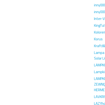
inny00
inny00
Inter-V
KingTul
Kolore
Korus
Kraft&
Lampa 
Solar 
LAMPKI
Lampki
LAMPK
ZEWNĘ
HERME
LAVKR
LAZYh