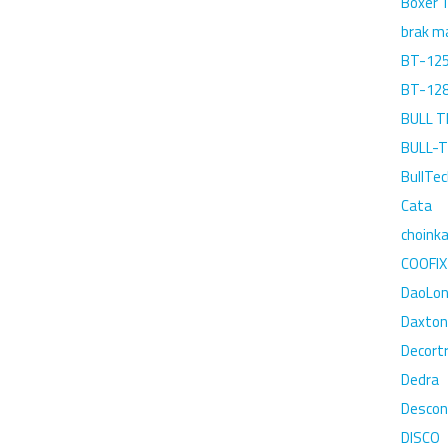
Boxer 
brak ma
BT-12
BT-12
BULL T
BULL-
BullTe
Cata
choink
COOFIX
DaoLo
Daxton
Decort
Dedra
Descon
DISCO