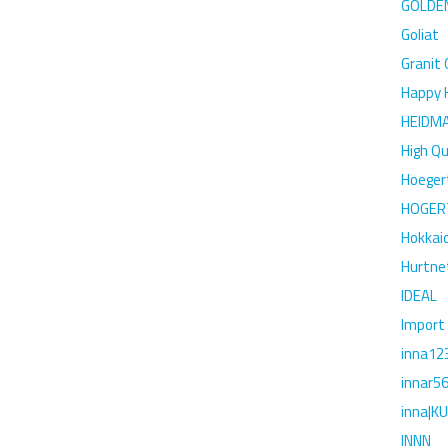
GOLDE
Goliat
Granit
Happy
HEIDM
High Qu
Hoeger
HOGER
Hokkai
Hurtne
IDEAL
Import
inna12
innar5
inna|K
INNN