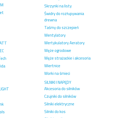
-M
Skrzynki na listy
et
Świdry do rozłupywania
drewna
Taśmy do szczepień
Wentylatory
Wertykulatory Aeratory
ATT
Węże ogrodowe
EC
Węże strażackie i akcesoria
Tech
Wiertnice
ida
Worki na śmieci
SILNIKI I NAPĘDY
Akcesoria do silników
LIGHT
Czujniki do silników
Silniki elektryczne
ink
Silniki do kos
ols