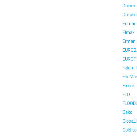
Dnipro
Drewm
Edmar
Elmax
Erman
EUROB
EUROT
Falon-
FhuMar
Fixem
FLO
FLOOD
Geko
GlobaL
Gold to