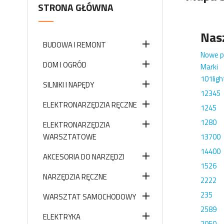
STRONA GŁÓWNA
Nas

BUDOWA I REMONT
Nowe p

DOM I OGRÓD
Marki
101ligh

SILNIKI I NAPĘDY
12345

ELEKTRONARZĘDZIA RĘCZNE
1245
1280

ELEKTRONARZĘDZIA
WARSZTATOWE
13700
14400

AKCESORIA DO NARZĘDZI
1526

NARZĘDZIA RĘCZNE
2222
235

WARSZTAT SAMOCHODOWY
2589

ELEKTRYKA
2950