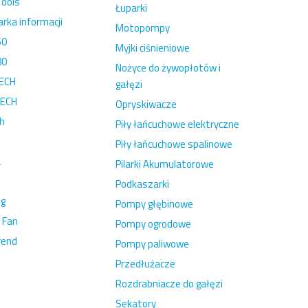
Tools
Łuparki
rka informacji
Motopompy
50
Myjki ciśnieniowe
80
Nożyce do żywopłotów i
ECH
gałęzi
TECH
Opryskiwacze
ch
Piły łańcuchowe elektryczne
Piły łańcuchowe spalinowe
a
Pilarki Akumulatorowe
Podkaszarki
ng
Pompy głębinowe
 Fan
Pompy ogrodowe
rend
Pompy paliwowe
Przedłużacze
Rozdrabniacze do gałęzi
Sekatory