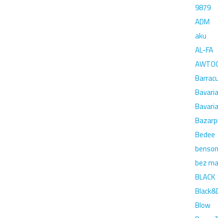
9879
ADM
aku
AL-FA
AWTO
Barrac
Bavari
Bavari
Bazarp
Bedee
benso
bez ma
BLACK
Black&
Blow