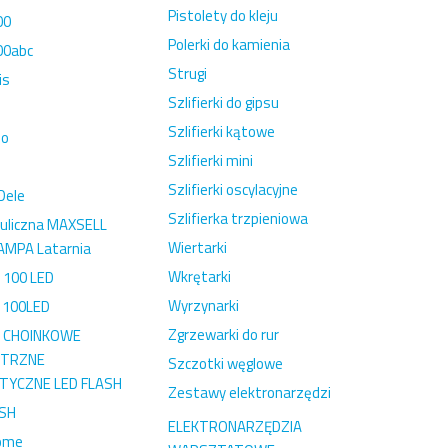
Pistolety do kleju
00
Polerki do kamienia
00abc
Strugi
is
Szlifierki do gipsu
Szlifierki kątowe
no
Szlifierki mini
Szlifierki oscylacyjne
Dele
Szlifierka trzpieniowa
uliczna MAXSELL
Wiertarki
LAMPA Latarnia
Wkrętarki
 100 LED
Wyrzynarki
 100LED
Zgrzewarki do rur
I CHOINKOWE
TRZNE
Szczotki węglowe
TYCZNE LED FLASH
Zestawy elektronarzędzi
ISH
ELEKTRONARZĘDZIA
ome